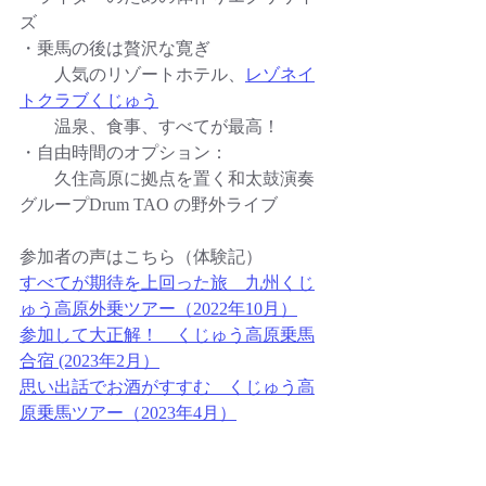
ズ
・乗馬の後は贅沢な寛ぎ
　　人気のリゾートホテル、
レゾネイ
トクラブくじゅう
　　温泉、食事、すべてが最高！
・自由時間のオプション：
　　久住高原に拠点を置く和太鼓演奏
グループDrum TAO の野外ライブ
参加者の声はこちら
（体験記）
すべてが期待を上回った旅　九州くじ
ゅう高原外乗ツア
ー
（2022年10月）
参加して大正解！　くじゅう高原乗馬
合宿 (2023年2月）
思い出話でお酒がすすむ　くじゅう高
原乗馬ツアー（2023年4月）