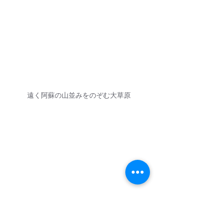
遠く阿蘇の山並みをのぞむ大草原