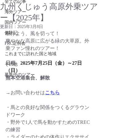
全ての記事
九州くじゅう高原外乗ツア
海外ツアー
ー【2025年】
国内ツアー
更新日：
2025年3月8日
体験記
駆けよう、風を切って！　
爽やかな高原に広がる緑の大草原。外
FRC定例会
乗ファン憧れのツアー！
これまでに訪れた国と地域
日程　
2025年7月25日（金）～27日
その他
（日）
募集中のツアー
熊本空港集合、解散
→お問い合わせは
こちら
・馬との良好な関係をつくるグラウン
ドワーク
・野外で1人で馬を動かすためのTREC
の練習
・ライダーのための体作りエクササイ