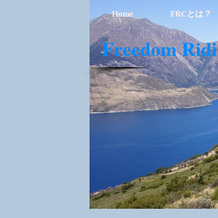
Home
FRCとは？
​Freedom Rid