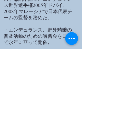
ス世界選手権2005年ドバイ、
2008年マレーシアで日本代表チ
ームの監督を務めた。
・エンデュランス、野外騎乗の
普及活動のための講習会を日豪
で永年に亘って開催。
・日本馬術連盟Ａ級ライダー、
日本馬術連盟認定指導員、元エ
ンデュランス国際審判員
・著書
「完走することが勝つこと‐エ
ンデュランスライディング入
門」（正・続）（社）北海道う
まの道ネットワーク協会​​