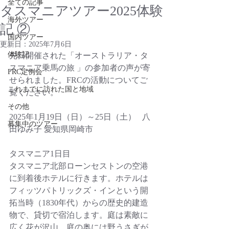
全ての記事
タスマニアツアー2025体験
海外ツアー
記 ②
国内ツアー
更新日：
2025年7月6日
体験記
先日開催された「オーストラリア・タ
スマニア乗馬の旅 」の参加者の声が寄
FRC定例会
せられました。FRCの活動についてご
これまでに訪れた国と地域
覧ください。
その他
2025年1月19日（日）～25日（土）   八
募集中のツアー
田ゆみ子 愛知県岡崎市
タスマニア1日目
タスマニア北部ローンセストンの空港
に到着後ホテルに行きます。ホテルは
フィッツパトリックズ・インという開
拓当時（1830年代）からの歴史的建造
物で、貸切で宿泊します。庭は素敵に
広く花が沢山。庭の奥には野うさぎが