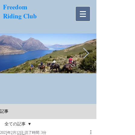
​Freedom
Riding Club
NZ南島.jpg
記事
全ての記事
2025年2月12日
読了時間: 3分