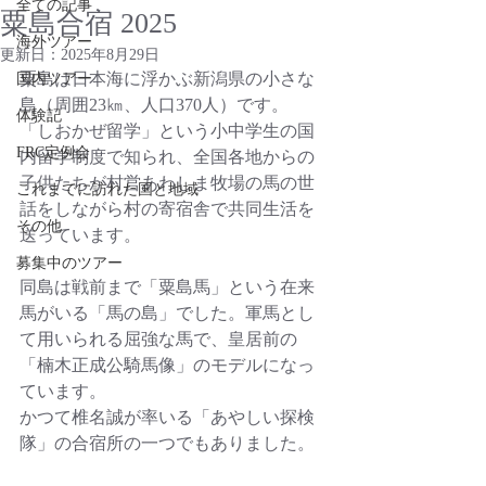
全ての記事
粟島合宿 2025
海外ツアー
更新日：
2025年8月29日
粟島は日本海に浮かぶ新潟県の小さな
国内ツアー
島（周囲23㎞、人口370人）です。
体験記
「しおかぜ留学」という小中学生の国
FRC定例会
内留学制度で知られ、全国各地からの
子供たちが村営あわしま牧場の馬の世
これまでに訪れた国と地域
話をしながら村の寄宿舎で共同生活を
その他
送っています。
募集中のツアー
同島は戦前まで「粟島馬」という在来
馬がいる「馬の島」でした。軍馬とし
て用いられる屈強な馬で、皇居前の
「楠木正成公騎馬像」のモデルになっ
ています。
かつて椎名誠が率いる「あやしい探検
隊」の合宿所の一つでもありました。