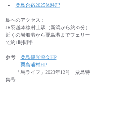
粟島合宿2025体験記
島へのアクセス：
JR羽越本線村上駅（新潟から約35分）
近くの岩船港から粟島港までフェリー
で約1時間半
参考：
粟島観光協会HP
粟島浦村HP
　　「馬ライフ」2023年12号　粟島特
集号