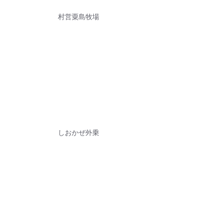
村営粟島牧場
しおかぜ外乗