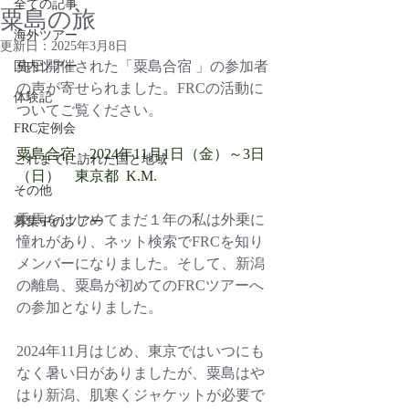
全ての記事
粟島の旅
海外ツアー
更新日：
2025年3月8日
先日開催された「粟島合宿 」の参加者
国内ツアー
の声が寄せられました。FRCの活動に
体験記
ついてご覧ください。
FRC定例会
粟島合宿　2024年11月1日（金）～3日
これまでに訪れた国と地域
（日）
東京都  K.M.
その他
乗馬をはじめてまだ１年の私は外乗に
募集中のツアー
憧れがあり、ネット検索でFRCを知り
メンバーになりました。そして、新潟
の離島、粟島が初めてのFRCツアーへ
の参加となりました。
2024年11月はじめ、東京ではいつにも
なく暑い日がありましたが、粟島はや
はり新潟、肌寒くジャケットが必要で