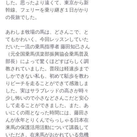
した。思ったより遠くて、東京から新
幹線、フェリーを乗り継ぎ１日がかり
の長旅でした。
あわしま牧場の馬は、どさんこで、と
てもかわいく、今回レッスンしていた
だいた一流の乗馬指導者 藤田知己さん
（元全国乗馬倶楽部振興協会乗馬普及
部長）によって驚くほどすばらしく調
教されていました。普段は軽速歩まで
しかできない私も、初めて駈歩を教わ
りビーチを走ることができて感激しま
した。実はサラブレッドの高さが時々
少し怖いので小さなどさんこだと安心
して走ることができました。また、あ
いにくの雨となった時間には、藤田さ
んが永年とりくんでらっしゃる日本在
来馬の保護活用活動について講義して
いただき、在来馬がおかれている危機