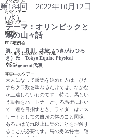
全ての記事
第184回 2022年10月12日
海外ツアー
（水）
国内ツアー
テーマ：オリンピックと
体験記
馬の山々話 
FRC定例会
講　師：月川　大樹（つきがわ ひろ
これまでに訪れた国と地域
き）氏　Tokyo Equine Physical 
その他
Management代表
募集中のツアー
大人になって乗馬を始めた人は、ひた
すらクラ数を重ねるだけでは、なかな
か上達しないものです。特に、馬とい
う動物をパートナーとする馬術におい
て上達を目指すとき、ライダーはアス
リートとしての自身の体のこと同様、
あるいはそれ以上に馬のことを理解す
ることが必要です。馬の身体特性、運