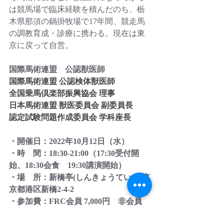
は競馬場で臨床経験を積んだのち、栃
木県那須の鍋掛牧場で17年間、競走馬
の調教育成・診療に携わる。現在は東
京に戻って自営。
国際馬術連盟　公認獣医師
国際馬術連盟 公認検体獣医師
全国乗馬倶楽部振興協会 理事
日本馬術連盟 獣医委員会 副委員長
認定試験問題作成委員会 学科座長
・開催日：2022年10月12日（水）
・時　間：18:30-21:00（17:30受付開
始、18:30会食　19:30講演開始）
・場　所：新橋亭(しんきょうてい)　東
京都港区新橋2-4-2　
・参加費：FRC会員 7,000円　非会員
9,000円（本格中華料理のコース付き） 