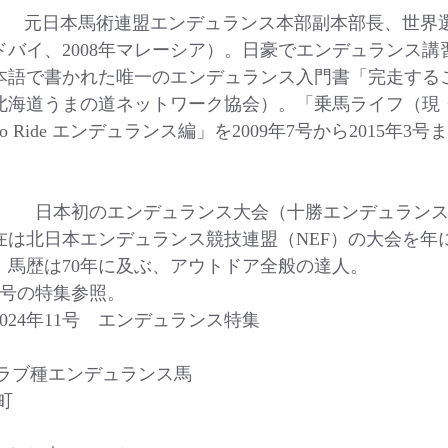
表　　元日本馬術連盟エンデュランス本部副本部長、世界
年ドバイ、2008年マレーシア）。日豪でエンデュランス
本語で書かれた唯一のエンデュランス入門書「完走する
北海道うまの道ネットワーク協会）。「乗馬ライフ（現
o Ride エンデュランス編」を2009年7号から2015年3号
表　　日本初のエンデュランス大会（十勝エンデュランス大
在は北日本エンデュランス競技連盟（NEF）の大会を年に
。馬歴は70年に及ぶ、アウトドア全般の達人。
6号の特集参照。
024年11号　エンデュランス特集
アラブ種エンデュランス馬
町　