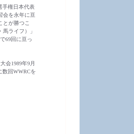
選手権日本代表
講習会を永年に亘
ことが勝つこ
・馬ライフ）」
まで69回に亘っ
会1989年9月
数回WWRCを