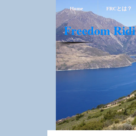
Home
FRCとは？
​Freedom Rid