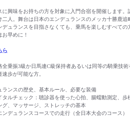
スに興味をお持ちの方を対象に入門合宿を開催します。
け二人。舞台は日本のエンデュランスのメッカ十勝鹿追
ンデュランスを目指さなくても、乗馬を楽しむすべての
はお早めに！
ちら
格全乗振3級か日馬連C級保持者あるいは同等の騎乗技術
軽速歩が可能な方。
ュランスの歴史、基本ルール、必要な装備
イタルチェック：聴診器を使った心拍、腸蠕動測定、歩
ング、マッサージ、ストレッチの基本
エンデュランスコースでの走行（全日本大会のコース）