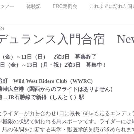
ツアー
体験記
FRC定例会
これまでに訪れた国
2分
ンデュランス入門合宿 Ne
9日（金）～11日（日）　2泊3日　募集終了
月11日（金）～13日（月・祝）2泊3日　募集中！
ild West Riders Club（WWRC)
勝帯広空港（関西からのフライトはありません）
港→JR石勝線で新得（しんとく）駅
ライダーが力を合わせ1日に最長160㎞も走るエンデュ
が極限の状態で問われる馬スポーツです。ライダーには
、馬の体調を判断する馬学・獣医学的知識が求められま