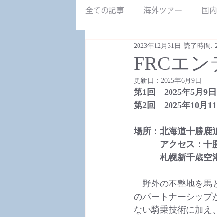
NZ南島.jpg
全ての記事
海外ツアー
国内
2023年12月31日
読了時間: 
募集中のツアー
FRCエ
更新日：
2025年6月9日
第1回　2025年5月
第2回　2025年10
場所：北海道十勝鹿追町　W
　　　アクセス：十
　　　札幌新千歳空
　野外の不整地を馬と
のパートナーシップ
ない騎乗技術に加え