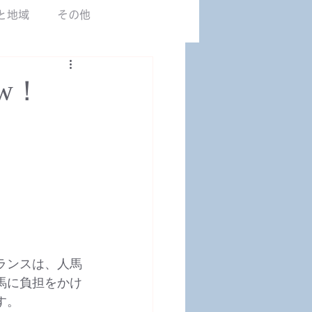
カマルグ2017.JP
と地域
その他
w！
ランスは、人馬
馬に負担をかけ
す。