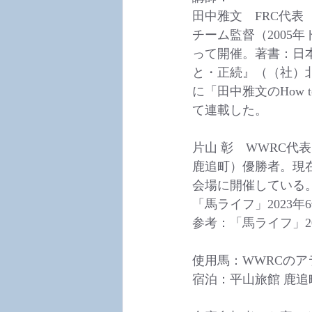
田中雅文　FRC代
チーム監督（2005
って開催。著書：日
と・正続』（（社）
に「田中雅文のHow t
て連載した。
片山 彰　WWRC代
鹿追町）優勝者。現
会場に開催している
「馬ライフ」2023年
参考：「馬ライフ」2
使用馬：WWRCの
宿泊：
平山旅館 鹿追