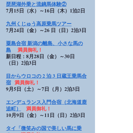
琵琶湖外乗と流鏑馬体験②
7月15日（水）～16日（木）1泊2日
九州くじゅう高原乗馬ツアー
7月24日（金）～26 日（日）2泊3日
粟島合宿 新潟の離島、小さな馬の
島
満員御礼！
新日程：8月28日（金）～30日
（日）2泊3日
目からウロコの 2 泊 3 日蔵王乗馬合
宿
満員御礼！
9月5日（土）～7日（月）2泊3日
エンデュランス入門合宿（北海道鹿
追町）
満員御礼！
10月9日（金）～11日（日）2泊3日
タイ「微笑みの国で美しい馬に乗