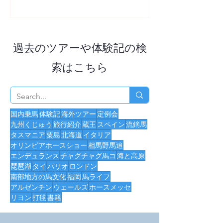
​過去のツアーや体験記の検
索はこちら
国内乗馬
体験記
海外ツアー
定例会
九州くじゅう
旅行紹介
蔵王
スペイン
流鏑馬
タスマニア
粟島
北海道
イタリア
オリンピアホースショー
相馬野馬追
エンデュランス
チャグチャグ馬コ
海と高原
琵琶湖
タイ
パリオ
ロンドン
南部地方の馬文化
福岡
馬ライフ
アルゼンチン
ウェールズ
ホースメッセ
リヨン
打毬
書籍