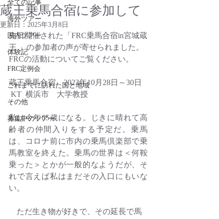
全ての記事
蔵王乗馬合宿に参加して
海外ツアー
更新日：
2025年3月8日
先日開催された「FRC乗馬合宿in宮城蔵
国内ツアー
王 」の参加者の声が寄せられました。
体験記
FRCの活動についてご覧ください。
FRC定例会
蔵王乗馬合宿　2023年10月28日～30日
これまでに訪れた国と地域
 KT  横浜市　大学教授
その他
私は今年65歳になる。じきに晴れて高
募集中のツアー
齢者の仲間入りをする予定だ。乗馬
は、コロナ前に市内の乗馬倶楽部で乗
馬教室を終えた。乗馬の世界は＜何鞍
乗った＞とかが一般的なようだが、そ
れで言えば私はまだその入口にもいな
い。
　ただ生き物が好きで、その延長で馬