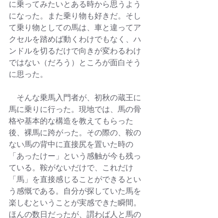
に乗ってみたいとある時から思うよう
になった。また乗り物も好きだ。そし
て乗り物としての馬は、車と違ってア
クセルを踏めば動くわけでもなく、ハ
ンドルを切るだけで向きが変わるわけ
ではない（だろう）ところが面白そう
に思った。
　そんな乗馬入門者が、初秋の蔵王に
馬に乗りに行った。現地では、馬の骨
格や基本的な構造を教えてもらった
後、裸馬に跨がった。その際の、鞍の
ない馬の背中に直接尻を置いた時の
「あったけー」という感触が今も残っ
ている。鞍がないだけで、これだけ
「馬」を直接感じることができるとい
う感慨である。自分が探していた馬を
楽しむということが実感できた瞬間。
ほんの数日だったが、謂わば人と馬の