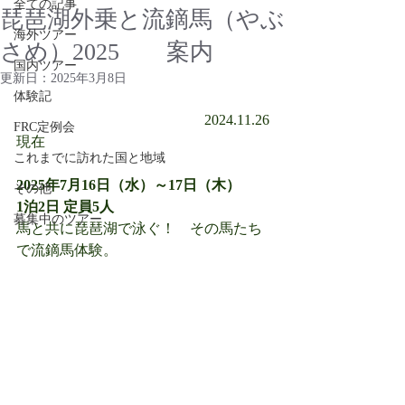
全ての記事
琵琶湖外乗と流鏑馬（やぶ
海外ツアー
さめ）2025 案内
国内ツアー
更新日：
2025年3月8日
体験記
　　　　　　　　　　　　　2024.11.26
FRC定例会
現在
これまでに訪れた国と地域
2025年7月16日（水）～17日（木）　　
その他
1泊2日 定員5人
募集中のツアー
馬と共に琵琶湖で泳ぐ！　その馬たち
で流鏑馬体験。