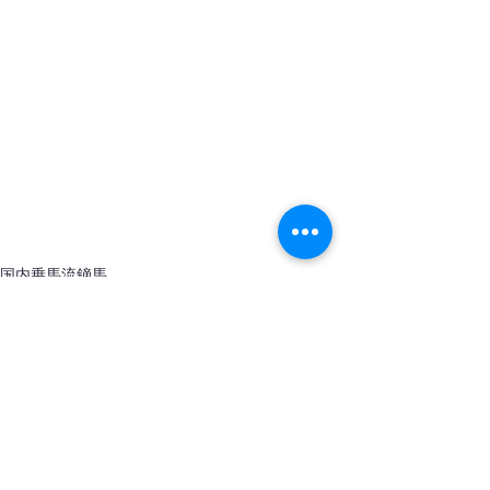
国内乗馬
流鏑馬
国内ツアー
募集中のツアー