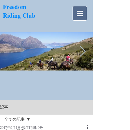
​Freedom
Riding Club
NZ南島.jpg
記事
全ての記事
2017年9月1日
読了時間: 0分