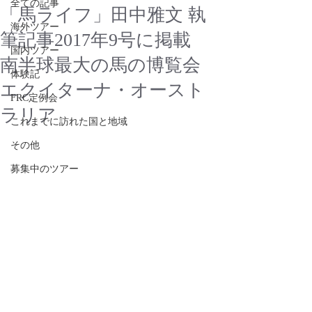
全ての記事
「馬ライフ」田中雅文 執
海外ツアー
筆記事2017年9号に掲載
国内ツアー
南半球最大の馬の博覧会
体験記
エクイターナ・オースト
FRC定例会
ラリア
これまでに訪れた国と地域
その他
募集中のツアー