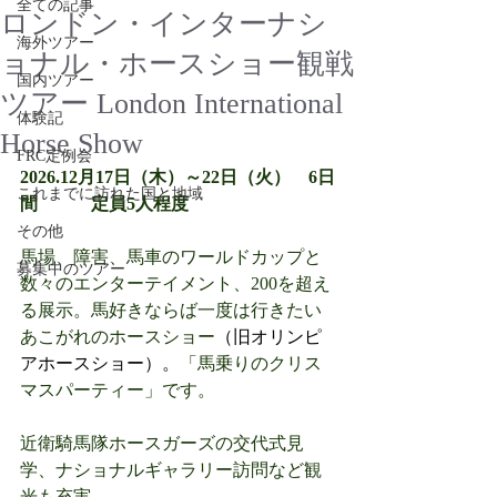
全ての記事
ロンドン・インターナシ
海外ツアー
ョナル・ホースショー観戦
国内ツアー
ツアー London International
体験記
Horse Show
FRC定例会
2026.12月17日（木）～22日（火）　6日
これまでに訪れた国と地域
間　　　定員5人程度
その他
馬場、障害、馬車のワールドカップと
募集中のツアー
数々のエンターテイメント、200を超え
る展示。馬好きならば一度は行きたい
あこがれのホースショー
（旧オリンピ
アホースショー）。
「馬乗りのクリス
マスパーティー」です。
近衛騎馬隊ホースガーズの交代式見
学、ナショナルギャラリー訪問など観
光も充実。