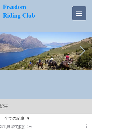
​Freedom
Riding Club
NZ南島.jpg
記事
全ての記事
2月1日
読了時間: 1分