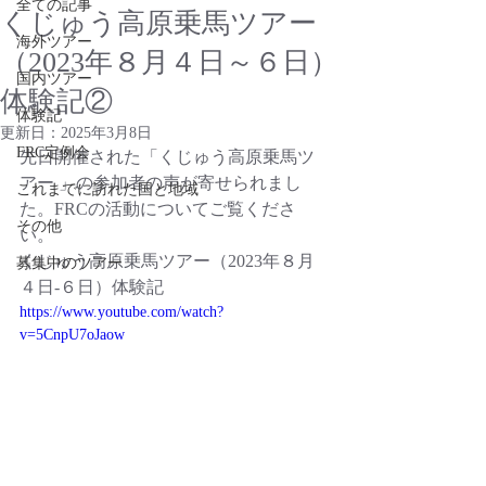
全ての記事
くじゅう高原乗馬ツアー
海外ツアー
（2023年８月４日～６日）
国内ツアー
体験記②
体験記
更新日：
2025年3月8日
FRC定例会
先日開催された「くじゅう高原乗馬ツ
アー 」の参加者の声が寄せられまし
これまでに訪れた国と地域
た。FRCの活動についてご覧くださ
その他
い。
くじゅう高原乗馬ツアー（2023年８月
募集中のツアー
４日-６日）体験記
https://www.youtube.com/watch?
v=5CnpU7oJaow