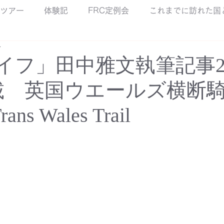
ツアー
体験記
FRC定例会
これまでに訪れた国
分
イフ」田中雅文執筆記事20
載 英国ウエールズ横断
ns Wales Trail