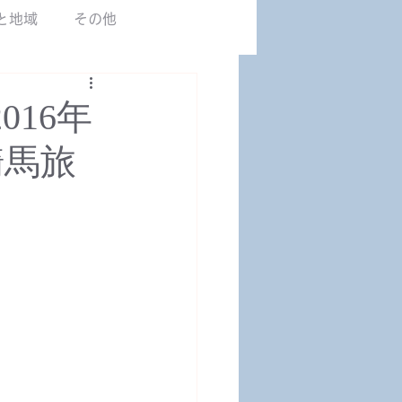
カマルグ2017.JP
と地域
その他
16年
騎馬旅