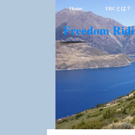
Home
FRCとは？
​Freedom Rid