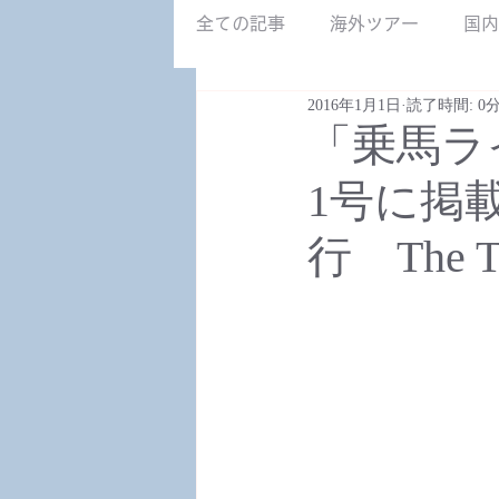
NZ南島.jpg
全ての記事
海外ツアー
国内
2016年1月1日
読了時間: 0
募集中のツアー
「乗馬ラ
1号に掲
行 The Tra