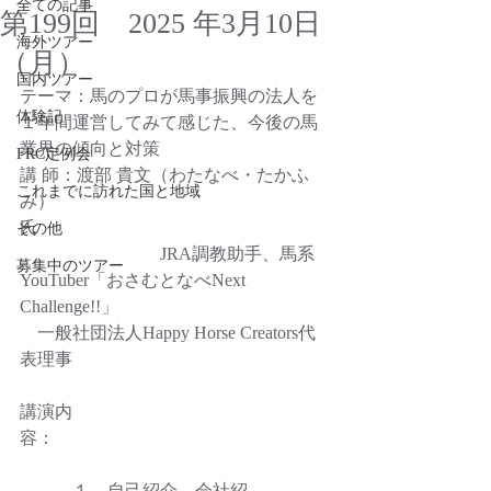
全ての記事
第199回 2025 年3月10日
海外ツアー
（月）
国内ツアー
テーマ：馬のプロが馬事振興の法人を
体験記
１年間運営してみて感じた、今後の馬
業界の傾向と対策
FRC定例会
講 師：渡部 貴文（わたなべ・たかふ
これまでに訪れた国と地域
み）
氏　　　　　　　　　　　　　　　　
その他
　　　　　　　　JRA調教助手、馬系
募集中のツアー
YouTuber「おさむとなべNext 
Challenge!!」　　　　　　　　　　　　
　一般社団法人Happy Horse Creators代
表理事
講演内
容：　　　　　　　　　　　　　　　
　　　１　自己紹介、会社紹