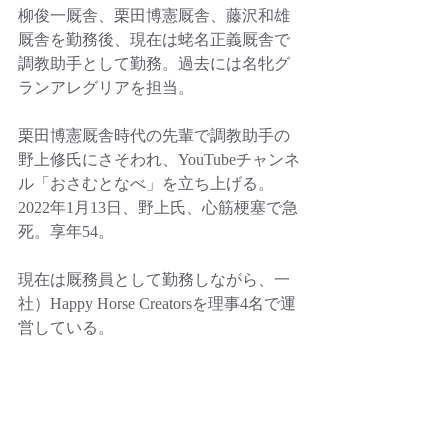
柳俊一厩舎、栗田博憲厩舎、藤沢和雄
厩舎を勤務後、現在は蛯名正義厩舎で
調教助手として勤務。過去には名牝グ
ランアレグリアを担当。
栗田博憲厩舎時代の先輩で調教助手の
野上修氏にさそわれ、YouTubeチャンネ
ル「おさむとなべ」を立ち上げる。
2022年1月13日、野上氏、心筋梗塞で急
死。享年54。
現在は厩務員として勤務しながら、一
社）Happy Horse Creatorsを理事4名で運
営している。