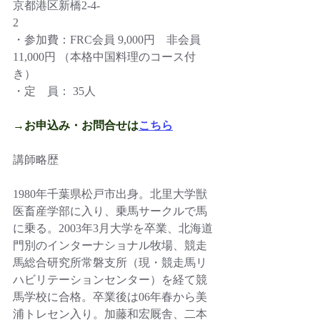
京都港区新橋2-4-
2　　　　　　　　　　　　　　
・参加費：FRC会員 9,000円　非会員
11,000円 （本格中国料理のコース付
き）　
・定　員： 35人
→お申込み・お問合せは
こちら
講師略歴  
1980年千葉県松戸市出身。北里大学獣
医畜産学部に入り、乗馬サークルで馬
に乗る。2003年3月大学を卒業、北海道
門別のインターナショナル牧場、競走
馬総合研究所常磐支所（現・競走馬リ
ハビリテーションセンター）を経て競
馬学校に合格。卒業後は06年春から美
浦トレセン入り。加藤和宏厩舎、二本