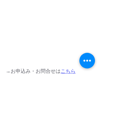
→お申込み・お問合せは
こちら
定例会
FRC定例会
最新記事
すべて表示