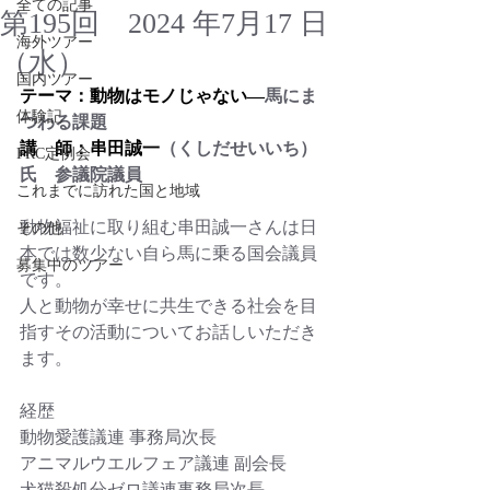
全ての記事
第195回 2024 年7月17 日
海外ツアー
（水）
国内ツアー
テーマ：動物はモノじゃない―
馬にま
体験記
つわる課題
講　師：串田誠一
（くしだせいいち）
FRC定例会
氏　参議院議員　
これまでに訪れた国と地域
動物福祉に取り組む串田誠一さんは日
その他
本では数少ない自ら馬に乗る国会議員
募集中のツアー
です。
人と動物が幸せに共生できる社会を目
指すその活動についてお話しいただき
ます。　　　　
経歴
動物愛護議連 事務局次長
アニマルウエルフェア議連 副会長
犬猫殺処分ゼロ議連事務局次長