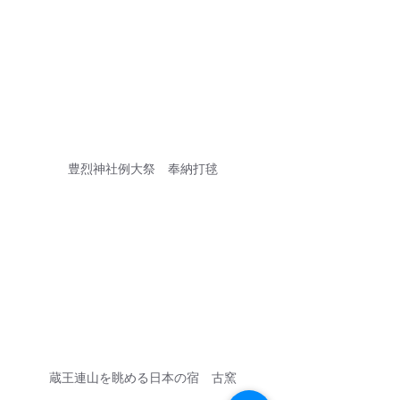
豊烈神社例大祭　奉納打毬
蔵王連山を眺める日本の宿　古窯