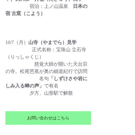
　　　　　宿泊：上ノ山温泉
　日本の
宿 古窯（こよう）
10/7（月）
山寺（やまでら）見学
正式名称：宝珠山 立石寺
（りっしゃくじ）
　　　　　　慈覚大師が開いた天台宗
の寺。松尾芭蕉が奥の細道紀行で訪問
　　　　　　　名句
「しずけさや岩に
しみ入る蝉の声」
で有名
　　　　　夕方、山形駅で解散
お問い合わせはこちら