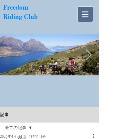
​Freedom
Riding Club
NZ南島.jpg
記事
全ての記事
2024年4月5日
読了時間: 1分