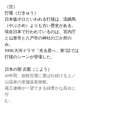
（注）
打毬（だきゅう）
日本版ポロといわれる打毬は、流鏑馬
（やぶさめ）よりも古い歴史がある。
現在日本で行われているのは、宮内庁
と山形市と八戸市の神社の三か所の
み。
NHK大河ドラマ「光る君へ」第7話では
打毬のシーンが登場した。
日本の宿 古窯（こよう）
40年間、旅館百選に選ばれ続ける上ノ
山温泉の老舗温泉旅館。
蔵王連峰が一望できる緑豊かな高台に
佇
む。　　　　　　　　　　　　　　　