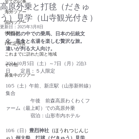
全ての記事
高原外乗と打毬（だきゅ
海外ツアー
う）見学（山寺観光付き）
国内ツアー
更新日：
2025年3月8日
体験記
大自然の中での乗馬、日本の伝統文
化、美食と名湯を楽しむ贅沢な旅。
FRC定例会
違いが判る大人向け。
これまでに訪れた国と地域
2024.10月5日（土）～7日（月）2泊3
その他
日　　定員：５人限定
募集中のツアー
10/5（土）午前、新庄駅（山形新幹線）
集合
　　　　　午後　前森高原わくわくフ
ァーム（最上町）での高原外乗
　　　　　宿泊：山形市内ホテル
10/6（日）
豊烈神社（
ほうれつじんじ
ゃ
）例大祭　打毬（だきゅう）見学